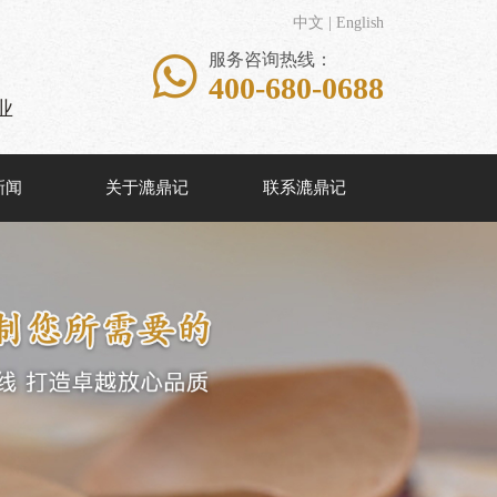
中文
|
English
服务咨询热线：

400-680-0688
业
新闻
关于漉鼎记
联系漉鼎记