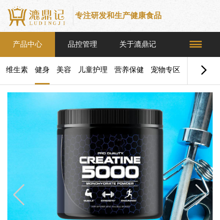
专注研发和生产健康食品
产品中心
品控管理
关于漉鼎记
维生素
健身
美容
儿童护理
营养保健
宠物专区
